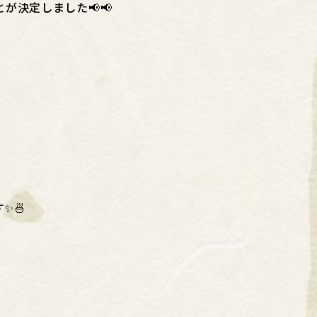
が決定しました📢📢
す✨
🍜