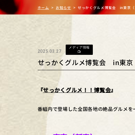
ホーム
>
お知らせ
> せっかくグルメ博覧会 in東京
メディア情報
2025.03.27
📺
せっかくグルメ博覧会 in東京
『
せっかくグルメ！！博覧会
』
番組内で登場した全国各地の絶品グルメを