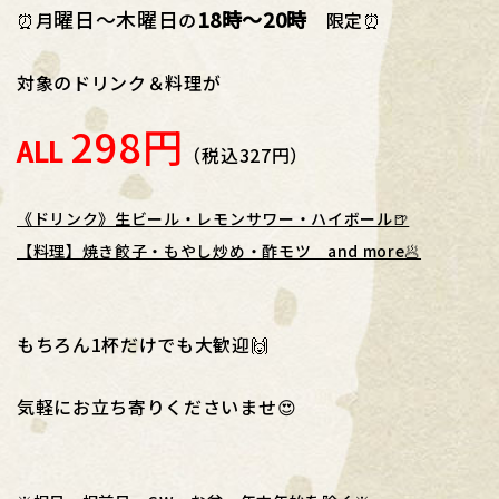
曜日～木曜日
18時～20時
⏰月
の
限定⏰
対象のドリンク＆料理が
298円
ALL
（税込327円）
《ドリンク》生ビール・レモンサワー・ハイボール🍺
【料理】焼き餃子・もやし炒め・酢モツ and more🥟
もちろん1杯だけでも大歓迎🙌
気軽にお立ち寄りくださいませ😍